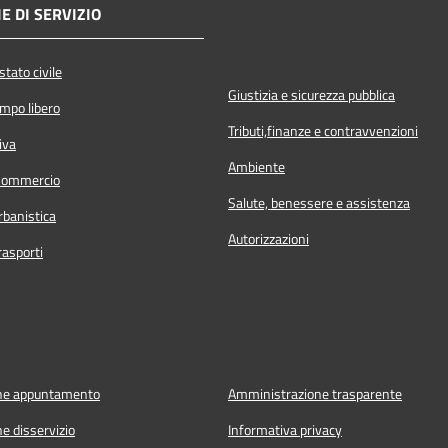
E DI SERVIZIO
tato civile
Giustizia e sicurezza pubblica
empo libero
Tributi,finanze e contravvenzioni
iva
Ambiente
Commercio
Salute, benessere e assistenza
rbanistica
Autorizzazioni
rasporti
ne appuntamento
Amministrazione trasparente
e disservizio
Informativa privacy