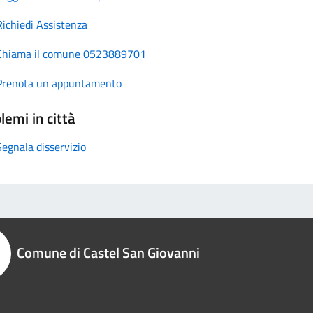
Richiedi Assistenza
Chiama il comune 0523889701
Prenota un appuntamento
lemi in città
Segnala disservizio
Comune di Castel San Giovanni