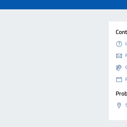
Cont
Prob