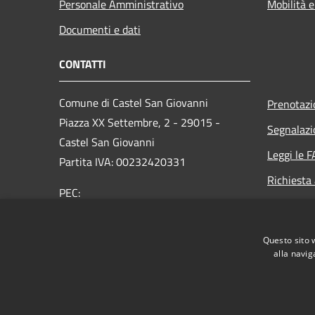
Personale Amministrativo
Mobilità e
Documenti e dati
CONTATTI
Comune di Castel San Giovanni
Prenotaz
Piazza XX Settembre, 2 - 29015 -
Segnalazi
Castel San Giovanni
Leggi le 
Partita IVA: 00232420331
Richiesta
PEC:
comune.castelsangiovanni@sintranet.legalmail.it
Centralino Unico: 0523 889701
Questo sito 
alla navig