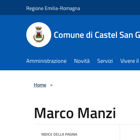
Salta al contenuto principale
Regione Emilia-Romagna
Comune di Castel San 
Amministrazione
Novità
Servizi
Vivere 
Home
>
Marco Manzi
INDICE DELLA PAGINA