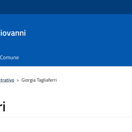
Giovanni
il Comune
trativo
>
Giorgia Tagliaferri
ri