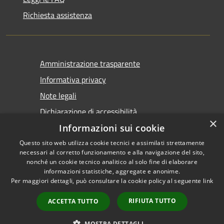
Richiesta assistenza
Amministrazione trasparente
Informativa privacy
Note legali
Dichiarazione di accessibilità
×
Informazioni sui cookie
Questo sito web utilizza cookie tecnici e assimilati strettamente
necessari al corretto funzionamento e alla navigazione del sito,
nonché un cookie tecnico analitico al solo fine di elaborare
informazioni statistiche, aggregate e anonime.
RSS
Copyright © 2026 • Comune di
Per maggiori dettagli, può consultare la cookie policy al seguente
link
Accessibilità
Castel San Giovanni • Powered
Privacy
Municipium
Accesso
by
•
RIFIUTA TUTTO
ACCETTA TUTTO
Cookie
redazione
Mappa del sito
MOSTRA DETTAGLI