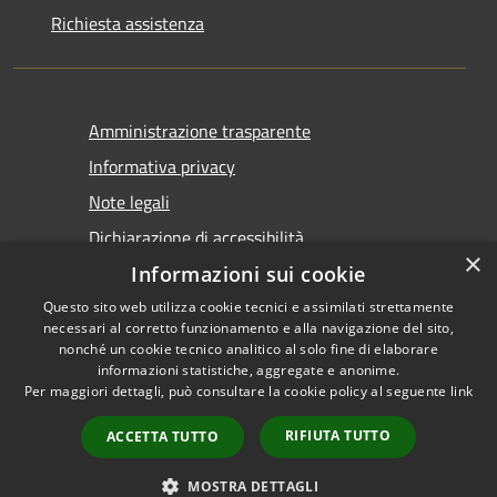
Richiesta assistenza
Amministrazione trasparente
Informativa privacy
Note legali
Dichiarazione di accessibilità
×
Informazioni sui cookie
Questo sito web utilizza cookie tecnici e assimilati strettamente
necessari al corretto funzionamento e alla navigazione del sito,
nonché un cookie tecnico analitico al solo fine di elaborare
informazioni statistiche, aggregate e anonime.
RSS
Copyright © 2026 • Comune di
Per maggiori dettagli, può consultare la cookie policy al seguente
link
Accessibilità
Castel San Giovanni • Powered
Privacy
Municipium
Accesso
by
•
RIFIUTA TUTTO
ACCETTA TUTTO
Cookie
redazione
Mappa del sito
MOSTRA DETTAGLI