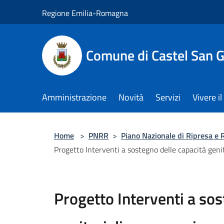
Salta al contenuto principale
Regione Emilia-Romagna
Comune di Castel San 
Amministrazione
Novità
Servizi
Vivere 
Home
>
PNRR
>
Piano Nazionale di Ripresa e 
Progetto Interventi a sostegno delle capacità genit
Progetto Interventi a sos